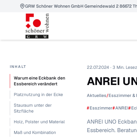
GRW Schöner Wohnen GmbH Gemeindewald 2 86672 Th
INHALT
22.07.2024 · 3 Min. Lesez
ANREI UN
Warum eine Eckbank den
Essbereich verändert
Platznutzung in der Ecke
Aktuelles
/
Esszimmer & 
Stauraum unter der
#
Esszimmer
#
ANREI
#
Ec
Sitzfläche
ANREI UNO Eckbank 
Holz, Polster und Material
Essbereich. Beratu
Maß und Kombination