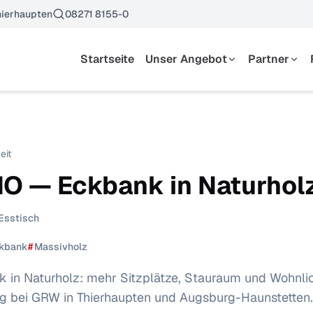
ierhaupten
08271 8155-0
Startseite
Unser Angebot
Partner
Essen
Hersteller
Wohnen
Kataloge
Schlafen
eit
Küchen
O — Eckbank in Naturhol
Garderoben & Kleinmöbel
Polstermöbel
Esstisch
kbank
#
Massivholz
in Naturholz: mehr Sitzplätze, Stauraum und Wohnlic
ng bei GRW in Thierhaupten und Augsburg-Haunstetten.