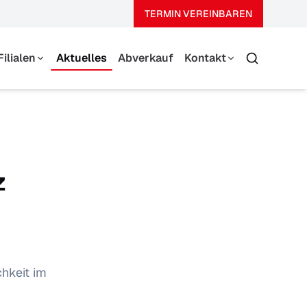
TERMIN VEREINBAREN
Filialen
Aktuelles
Abverkauf
Kontakt
Suche
Thierhaupten
Team
Augsburg-Haunstetten
Über Uns
Kontaktformular
z
hkeit im