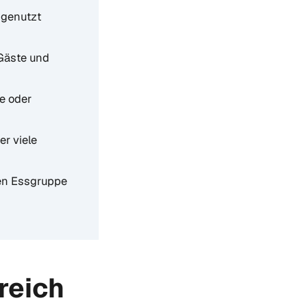
ngenutzt
 Gäste und
e oder
r viele
gen Essgruppe
reich