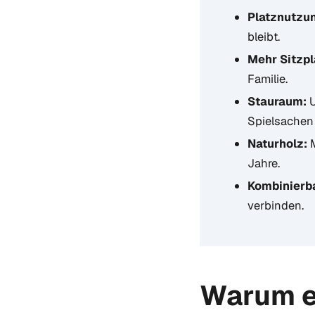
Platznutzu
bleibt.
Mehr Sitzpl
Familie.
Stauraum:
U
Spielsachen 
Naturholz:
M
Jahre.
Kombinierba
verbinden.
Warum e