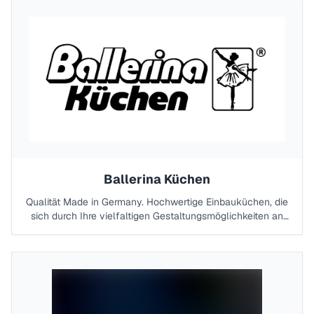
Premium Partner.Ökologie ist die natürlichste Sache der
Welt. ECHT umweltbewusst. Für den
ressourcenschonenden Einsatz von Rohstoffen und die
naturverbundene Oberflächenbehandlung mit
wasserlöslichen Lacken wurde Anrei als erster
europäischer Hersteller mit dem Öko Audit ausgezeichnet.
Auch für die geölten Oberflächen verwendet Anrei
ausschließlich veredelte pflanzliche Öle, die den
strengsten Anforderungen an Ökologie und Gesundheit
gerecht werden. Möbel von Anrei sorgen für ein optimales
Raumklima, sind vollkommen giftfrei und schenken Ihrem
Lebensraum Wärme und Leben.
Ballerina Küchen
Qualität Made in Germany. Hochwertige Einbauküchen, die
sich durch Ihre vielfaltigen Gestaltungsmöglichkeiten an
Ihren Vorstellungen orientieren und mit einem innovativen,
revolutionären Design überzeugen. Diese Vorzüge machen
Ballerina-Küchen zu individuell gestalteten Traumküchen.