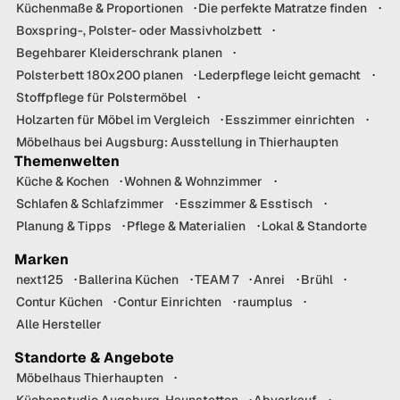
Küchenmaße & Proportionen
Die perfekte Matratze finden
Boxspring-, Polster- oder Massivholzbett
Begehbarer Kleiderschrank planen
Polsterbett 180x200 planen
Lederpflege leicht gemacht
Stoffpflege für Polstermöbel
Holzarten für Möbel im Vergleich
Esszimmer einrichten
Möbelhaus bei Augsburg: Ausstellung in Thierhaupten
Themenwelten
Küche & Kochen
Wohnen & Wohnzimmer
Schlafen & Schlafzimmer
Esszimmer & Esstisch
Planung & Tipps
Pflege & Materialien
Lokal & Standorte
Marken
next125
Ballerina Küchen
TEAM 7
Anrei
Brühl
Contur Küchen
Contur Einrichten
raumplus
Alle Hersteller
Standorte & Angebote
Möbelhaus Thierhaupten
Küchenstudio Augsburg-Haunstetten
Abverkauf