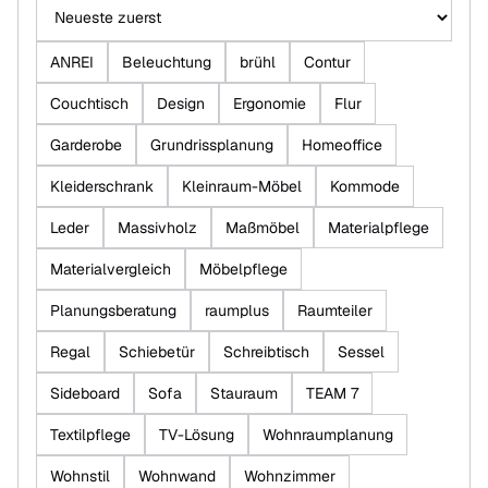
Beiträge sortieren
ANREI
Beleuchtung
brühl
Contur
Couchtisch
Design
Ergonomie
Flur
Garderobe
Grundrissplanung
Homeoffice
Kleiderschrank
Kleinraum-Möbel
Kommode
Leder
Massivholz
Maßmöbel
Materialpflege
Materialvergleich
Möbelpflege
Planungsberatung
raumplus
Raumteiler
Regal
Schiebetür
Schreibtisch
Sessel
Sideboard
Sofa
Stauraum
TEAM 7
Textilpflege
TV-Lösung
Wohnraumplanung
Wohnstil
Wohnwand
Wohnzimmer