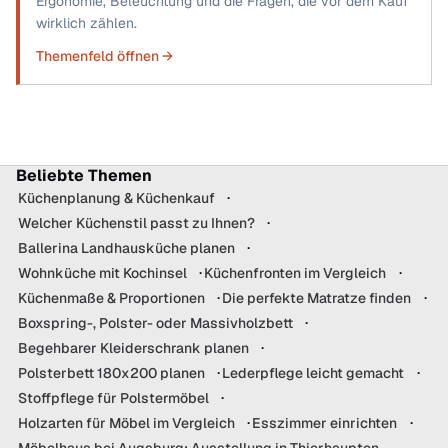
Ergonomie, Beleuchtung und die Fragen, die vor dem Kauf
wirklich zählen.
Themenfeld öffnen →
Beliebte Themen
Küchenplanung & Küchenkauf
Welcher Küchenstil passt zu Ihnen?
Ballerina Landhausküche planen
Wohnküche mit Kochinsel
Küchenfronten im Vergleich
Küchenmaße & Proportionen
Die perfekte Matratze finden
Boxspring-, Polster- oder Massivholzbett
Begehbarer Kleiderschrank planen
Polsterbett 180x200 planen
Lederpflege leicht gemacht
Stoffpflege für Polstermöbel
Holzarten für Möbel im Vergleich
Esszimmer einrichten
Möbelhaus bei Augsburg: Ausstellung in Thierhaupten