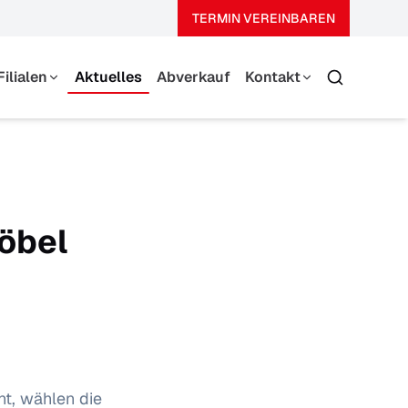
TERMIN VEREINBAREN
Filialen
Aktuelles
Abverkauf
Kontakt
Suche
Thierhaupten
Team
Augsburg-Haunstetten
Über Uns
Kontaktformular
öbel
t, wählen die