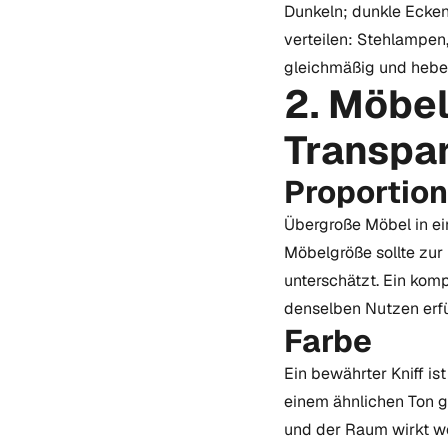
Dunkeln; dunkle Ecken 
verteilen: Stehlampe
gleichmäßig und hebe
2. Möbel
Transpa
Proportio
Übergroße Möbel in ei
Möbelgröße sollte zur 
unterschätzt. Ein kom
denselben Nutzen erfü
Farbe
Ein bewährter Kniff i
einem ähnlichen Ton g
und der Raum wirkt wen