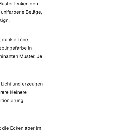
Muster lenken den
 unifarbene Beläge,
sign.
, dunkle Töne
eblingsfarbe in
ominanten Muster. Je
as Licht und erzeugen
ere kleinere
itionierung
t die Ecken aber im