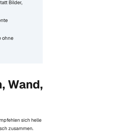
tt Bilder,
ente
e ohne
n, Wand,
mpfehlen sich helle
tisch zusammen.