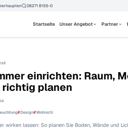
ierhaupten
08271 8155-0
Startseite
Unser Angebot
Partner
Essen
Hersteller
Wohnen
Kataloge
Schlafen
zeit
Küchen
immer einrichten: Raum, M
Garderoben & Kleinmöbel
 richtig planen
Polstermöbel
ps
leuchtung
#
Design
#
Wohnstil
r wirken lassen: So planen Sie Boden, Wände und Lich