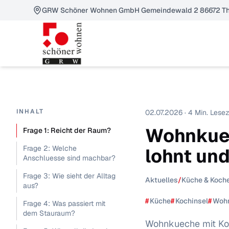
GRW Schöner Wohnen GmbH Gemeindewald 2 86672 Th
INHALT
02.07.2026 · 4 Min. Lesez
Wohnkuec
Frage 1: Reicht der Raum?
Frage 2: Welche
lohnt un
Anschluesse sind machbar?
Frage 3: Wie sieht der Alltag
Aktuelles
/
Küche & Koch
aus?
#
Küche
#
Kochinsel
#
Woh
Frage 4: Was passiert mit
dem Stauraum?
Wohnkueche mit Koc