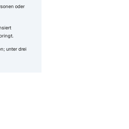
ersonen oder
nsiert
bringt.
; unter drei