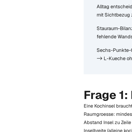
Alltag entschei
mit Sichtbezug
Stauraum-Bilanz
fehlende Wandsc
Sechs-Punkte-Ch
-> L-Kueche ohn
Frage 1:
Eine Kochinsel braucht
Raumgroesse: mindest
Abstand Insel zu Zeil
Inselbreite (alleine k