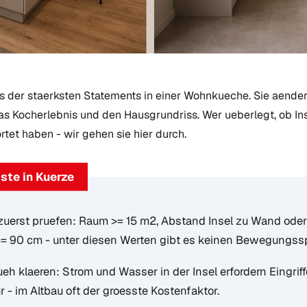
es der staerksten Statements in einer Wohnkueche. Sie aendert
s Kocherlebnis und den Hausgrundriss. Wer ueberlegt, ob Insel
tet haben - wir gehen sie hier durch.
ste in Kuerze
erst pruefen: Raum >= 15 m2, Abstand Insel zu Wand oder 
 >= 90 cm - unter diesen Werten gibt es keinen Bewegungss
eh klaeren: Strom und Wasser in der Insel erfordern Eingrif
r - im Altbau oft der groesste Kostenfaktor.