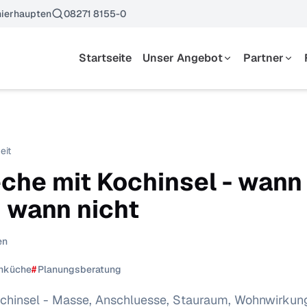
ierhaupten
08271 8155-0
Startseite
Unser Angebot
Partner
Essen
Hersteller
Wohnen
Kataloge
Schlafen
eit
Küchen
he mit Kochinsel - wann 
Garderoben & Kleinmöbel
d wann nicht
Polstermöbel
en
nküche
#
Planungsberatung
hinsel - Masse, Anschluesse, Stauraum, Wohnwirkun