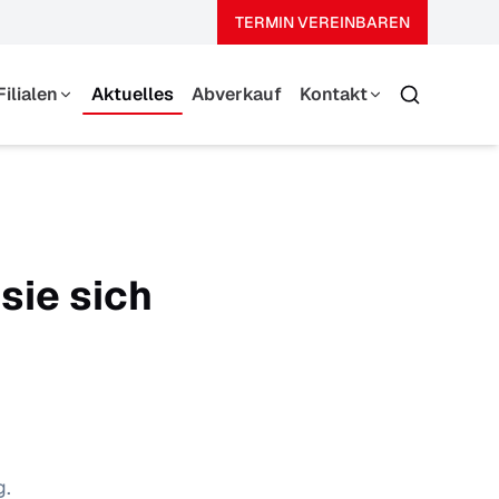
TERMIN VEREINBAREN
Filialen
Aktuelles
Abverkauf
Kontakt
Suche
Thierhaupten
Team
Augsburg-Haunstetten
Über Uns
Kontaktformular
sie sich
g.