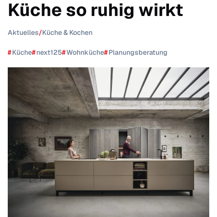
Küche so ruhig wirkt
Aktuelles
/
Küche & Kochen
#
Küche
#
next125
#
Wohnküche
#
Planungsberatung