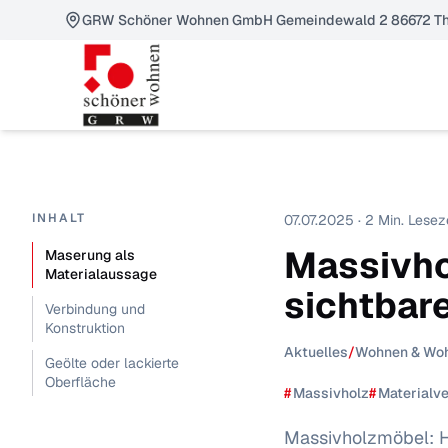
GRW Schöner Wohnen GmbH Gemeindewald 2 86672 Th
INHALT
07.07.2025 · 2 Min. Lesez
Massivho
Maserung als
Materialaussage
sichtbar
Verbindung und
Konstruktion
Aktuelles
/
Wohnen & Wo
Geölte oder lackierte
Oberfläche
#
Massivholz
#
Materialve
Massivholzmöbel: H