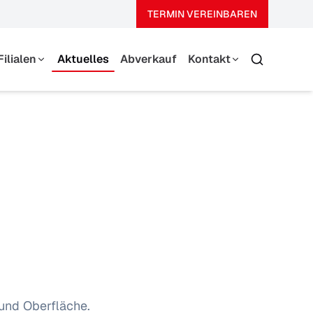
TERMIN VEREINBAREN
Filialen
Aktuelles
Abverkauf
Kontakt
Suche
Thierhaupten
Team
Augsburg-Haunstetten
Über Uns
Kontaktformular
und Oberfläche.