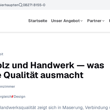
ierhaupten
08271 8155-0
Startseite
Unser Angebot
Partner
Essen
Hersteller
Wohnen
Kataloge
Schlafen
eit
Küchen
lz und Handwerk — was
Garderoben & Kleinmöbel
e Qualität ausmacht
Polstermöbel
hnzimmer
rgleich
#
Design
andwerksqualität zeigt sich in Maserung, Verbindung 